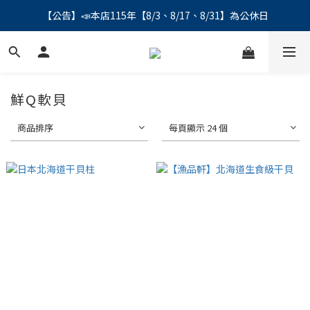
【公告】📣本店115年【8/3、8/17、8/31】為公休日
【公告】📣本店115年【8/3、8/17、8/31】為公休日
＼會員募集中／ 📣 LINE帳號綁定註冊成功，馬上領💰150
【公告】📣本店115年【8/3、8/17、8/31】為公休日
鮮Q軟貝
商品排序
每頁顯示 24 個