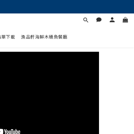
購單下載
漁品軒海鮮木桶魚餐廳