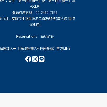
休日：每月「第一個星期一」及「第三個星期一」為
公休日
餐廳訂席專線：02-2469-7656
廳地址：基隆市中正區漁港二街2號4樓(海科館-區域
探索館)
Reservations｜預約訂位
點選加入➡️【
漁品軒海鮮木桶魚餐廳
】官方LINE