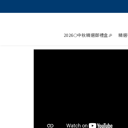
2026🌕中秋精選御禮盒🎉
精選