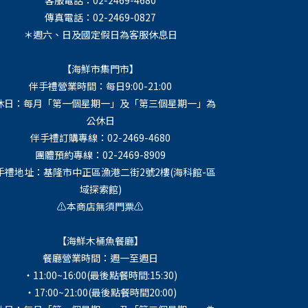
傳真電話：02-2469-0827
＊週六、日及國定假日為客服休息日
【海鮮市集門市】
伴手禮營業時間：每日9:00-21:00
休日：每月「第一個星期一」及「第三個星期一」為
公休日
伴手禮訂購專線：02-2469-4680
團體預約專線：02-2469-8909
手禮地址：基隆市中正區漁港二街2號2樓(海科館-區
域探索館)
⚠️本商店無須門票⚠️
【海鮮木桶魚餐廳】
餐廳營業時間：週一至週日
・11:00~16:00(最後點餐時間:15:30)
・17:00~21:00(最後點餐時間20:00)