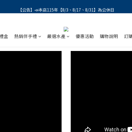
【公告】📣本店115年【8/3、8/17、8/31】為公休日
【公告】📣本店115年【8/3、8/17、8/31】為公休日
＼會員募集中／ 📣 LINE帳號綁定註冊成功，馬上領💰150
【公告】📣本店115年【8/3、8/17、8/31】為公休日
禮盒
熱銷伴手禮
嚴選水產
優惠活動
購物說明
訂