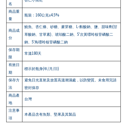
杏仁小魚乾
名
商品重
160
4.5%
瓶裝：
公克±
量
L-
(
鱙魚、杏仁條、砂糖、麥芽糖、
麩酸鈉、鹽、甜味劑
甘
商品成
)
5'
草酸鈉、甘草素
、琥珀酸二鈉、
次黃嘌呤核苷磷酸二
分
5'
鈉、
鳥嘌呤核苷磷酸二鈉
保存期
180
常溫
天
限
有效日
(
/
/
)
標示於瓶身
年
月
日
期
保存方
避免日光直射及放置高溫潮濕處，以防變質。未食用完請
法
密封保存
商品產
台灣
地
注意事
本產品含有魚類、堅果及其製品
項