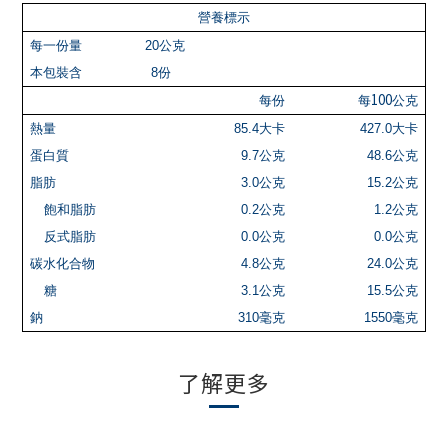
營養標示
每一份量
20
公克
本包裝含
8
份
100
每份
每
公克
熱量
85.4
大卡
427.0
大卡
蛋白質
9.7
公克
48.6
公克
脂肪
3.0
公克
15.2
公克
飽和脂肪
0.2
公克
1.2
公克
反式脂肪
0.0
公克
0.0
公克
碳水化合物
4.8
公克
24.0
公克
糖
3.1
公克
15.5
公克
鈉
310
毫克
1550
毫克
了解更多