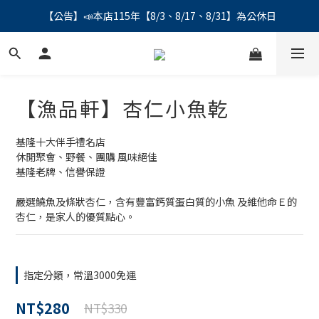
【公告】📣本店115年【8/3、8/17、8/31】為公休日
【公告】📣本店115年【8/3、8/17、8/31】為公休日
＼會員募集中／ 📣 LINE帳號綁定註冊成功，馬上領💰150
【公告】📣本店115年【8/3、8/17、8/31】為公休日
【漁品軒】杏仁小魚乾
基隆十大伴手禮名店
休閒聚會、野餐、團購 風味絕佳
基隆老牌、信譽保證
嚴選鱙魚及條狀杏仁，含有豐富鈣質蛋白質的小魚 及維他命Ｅ的
杏仁，是家人的優質點心。
指定分類，常溫3000免運
NT$280
NT$330