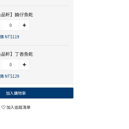
漁品軒】饒仔魚乾
 NT$119
漁品軒】丁香魚乾
 NT$129
加入購物車
加入追蹤清單