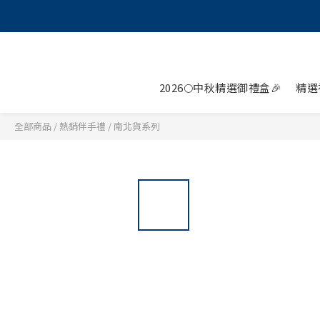
2026🌕中秋精選御禮盒🎉
精選
全部商品
/
熱銷伴手禮
/
南北貨系列