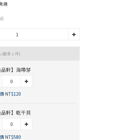
免運
60
品
(最多 1 件)
漁品軒】海帶芽
 NT$120
漁品軒】乾干貝
 NT$580