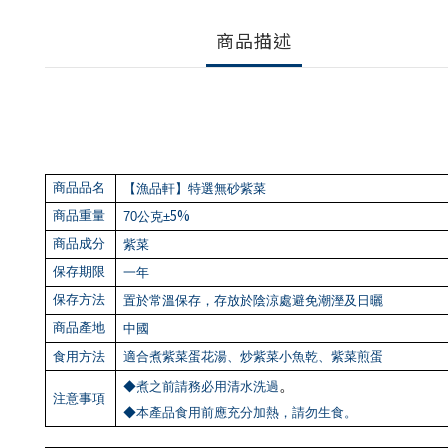
商品描述
商品品名
【漁品軒】特選無砂紫菜
5%
商品重量
70
公克±
商品成分
紫菜
保存期限
一年
保存方法
置於常溫保存，存放於陰涼處避免潮溼及日曬
商品產地
中國
食用方法
適合煮紫菜蛋花湯、炒紫菜小魚乾、紫菜煎蛋
◆
煮之前請務必用清水洗過
。
注意事項
◆
本產品食用前應充分加熱，請勿生食。