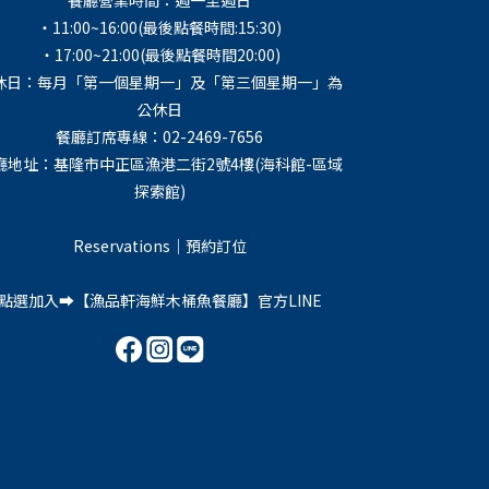
餐廳營業時間：週一至週日
・11:00~16:00(最後點餐時間:15:30)
・17:00~21:00(最後點餐時間20:00)
休日：每月「第一個星期一」及「第三個星期一」為
公休日
餐廳訂席專線：02-2469-7656
廳地址：基隆市中正區漁港二街2號4樓(海科館-區域
探索館)
Reservations｜預約訂位
點選加入➡️【
漁品軒海鮮木桶魚餐廳
】官方LINE