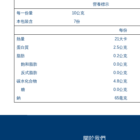
營養標示
每一份量
10公克
本包裝含
7份
每份
熱量
21大卡
蛋白質
2.5公克
脂肪
0.2
公克
飽和脂肪
0.0
公克
反式脂肪
0.0
公克
碳水化合物
4.8公克
糖
0.0
公克
鈉
65毫克
關於我們