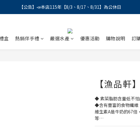
【公告】📣本店115年【8/3、8/17、8/31】為公休日
【公告】📣本店115年【8/3、8/17、8/31】為公休日
＼會員募集中／ 📣 LINE帳號綁定註冊成功，馬上領💰150
【公告】📣本店115年【8/3、8/17、8/31】為公休日
禮盒
熱銷伴手禮
嚴選水產
優惠活動
購物說明
訂
【漁品軒
◆ 紫菜脂肪含量低不怕
◆含有豐富的食物纖維
維生素A是牛奶的67倍
等…