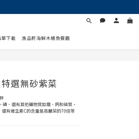
購單下載
漁品軒海鮮木桶魚餐廳
】特選無砂紫菜
胖
、碘、還有其他礦物質如鐵、鈣和磷質，
，還有維生素C的含量是高麗菜的70倍等