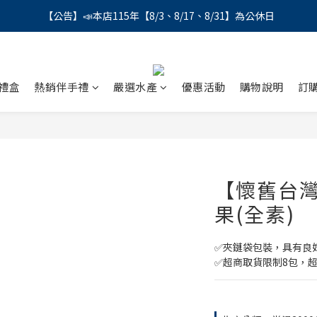
【公告】📣本店115年【8/3、8/17、8/31】為公休日
【公告】📣本店115年【8/3、8/17、8/31】為公休日
＼會員募集中／ 📣 LINE帳號綁定註冊成功，馬上領💰150
【公告】📣本店115年【8/3、8/17、8/31】為公休日
禮盒
熱銷伴手禮
嚴選水產
優惠活動
購物說明
訂
【懷舊台
果(全素)
✅夾鏈袋包裝，具有良
✅超商取貨限制8包，