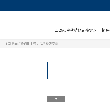
2026🌕中秋精選御禮盒🎉
精選
全部商品
/
熱銷伴手禮
/
台灣經典零食