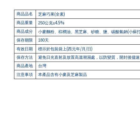
(
)
商品品名
芝麻巧果
全素
4.5%
商品重量
250
公克±
(
商品成分
小麥麵粉、棕櫚油、黑芝麻、砂糖、鹽、碳酸氫鈉
小蘇
保存期限
180
天
(
/
/
)
有效日期
標示於包裝袋上
西元年
月
日
保存方法
避免日光直射及放置高溫潮濕處，以防變質，開封後儘速
商品產地
台灣
注意事項
本產品含有小麥及芝麻製品