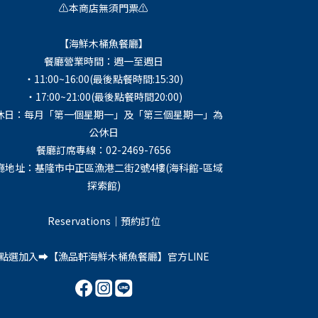
⚠️本商店無須門票⚠️
【海鮮木桶魚餐廳】
餐廳營業時間：週一至週日
・11:00~16:00(最後點餐時間:15:30)
・17:00~21:00(最後點餐時間20:00)
休日：每月「第一個星期一」及「第三個星期一」為
公休日
餐廳訂席專線：02-2469-7656
廳地址：基隆市中正區漁港二街2號4樓(海科館-區域
探索館)
Reservations｜預約訂位
點選加入➡️【
漁品軒海鮮木桶魚餐廳
】官方LINE