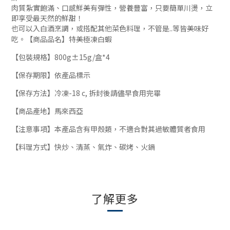
肉質紮實飽滿、口感鮮美有彈性，營養豐富，
只要簡單川燙，立
即享受最天然的鮮甜！
也可以入白酒烹調，或搭配其他菜色料理，不管是..等皆美味好
吃。【商品品名】特美極凍白蝦
【包裝規格】800g±15g/盒*4
【保存期限】依產品標示
【保存方法】冷凍-18 c, 拆封後請儘早食用完畢
【商品產地】馬來西亞
【注意事項】本產品含有甲殼類，不適合對其過敏體質者食用
【料理方式】快炒、清蒸、氣炸、碳烤、火鍋
了解更多