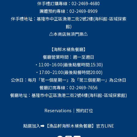
伴手禮訂購專線：02-2469-4680
團體預約專線：02-2469-8909
伴手禮地址：基隆市中正區漁港二街2號2樓(海科館-區域探索
館)
⚠️本商店無須門票⚠️
【海鮮木桶魚餐廳】
餐廳營業時間：週一至週日
・11:00~16:00(最後點餐時間:15:30)
・17:00~21:00(最後點餐時間20:00)
公休日：每月「第一個星期一」及「第三個星期一」為公休日
餐廳訂席專線：02-2469-7656
餐廳地址：基隆市中正區漁港二街2號4樓(海科館-區域探索館)
Reservations｜預約訂位
點選加入➡️【
漁品軒海鮮木桶魚餐廳
】官方LINE