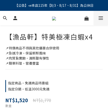
【公告】📣本店115年【8/3、8/17、8/31】為公休日
【公告】📣本店115年【8/3、8/17、8/31】為公休日
＼會員募集中／ 📣 LINE帳號綁定註冊成功，馬上領💰150
【公告】📣本店115年【8/3、8/17、8/31】為公休日
【漁品軒】特美極凍白蝦x4
📌特價商品不得與其他優惠合併使用
📌急速冷凍，保留新鮮風味
📌肉質紮實飽，滿鮮甜有彈性
📌簡單料理，營養豐富
指定商品，免運商品特惠組
指定分類，低溫3000元免運
NT$1,520
NT$1,770
數量