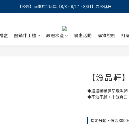
【公告】📣本店115年【8/3、8/17、8/31】為公休日
【公告】📣本店115年【8/3、8/17、8/31】為公休日
＼會員募集中／ 📣 LINE帳號綁定註冊成功，馬上領💰150
【公告】📣本店115年【8/3、8/17、8/31】為公休日
禮盒
熱銷伴手禮
嚴選水產
優惠活動
購物說明
訂
【漁品軒
◆逼逼啵啵彈牙飛魚卵
◆不油不膩，十分爽口
指定分類，低溫300