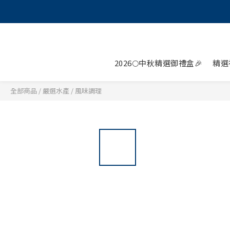
2026🌕中秋精選御禮盒🎉
精選
全部商品
/
嚴選水產
/
風味調理