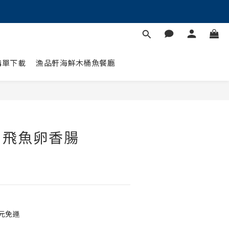
購單下載
漁品軒海鮮木桶魚餐廳
】飛魚卵香腸
0元免運