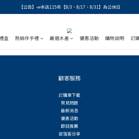
【公告】📣本店115年【8/3、8/17、8/31】為公休日
【公告】📣本店115年【8/3、8/17、8/31】為公休日
＼會員募集中／ 📣 LINE帳號綁定註冊成功，馬上領💰150
【公告】📣本店115年【8/3、8/17、8/31】為公休日
禮盒
熱銷伴手禮
嚴選水產
優惠活動
購物說明
訂
顧客服務
訂購單下載
常見問題
最新消息
優惠活動
節目推薦
部落客分享