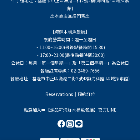
伴手禮地址：基隆市中正區漁港二街2號2樓(海科館-區域探索
館)
⚠️本商店無須門票⚠️
【海鮮木桶魚餐廳】
餐廳營業時間：週一至週日
・11:00~16:00(最後點餐時間:15:30)
・17:00~21:00(最後點餐時間20:00)
公休日：每月「第一個星期一」及「第三個星期一」為公休日
餐廳訂席專線：02-2469-7656
餐廳地址：基隆市中正區漁港二街2號4樓(海科館-區域探索館)
Reservations｜預約訂位
點選加入➡️【
漁品軒海鮮木桶魚餐廳
】官方LINE