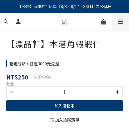
【公告】📣本店115年【8/3、8/17、8/31】為公休日
【公告】📣本店115年【8/3、8/17、8/31】為公休日
＼會員募集中／ 📣 LINE帳號綁定註冊成功，馬上領💰150
【公告】📣本店115年【8/3、8/17、8/31】為公休日
【漁品軒】本港角蝦蝦仁
指定分類，低溫3000元免運
NT$250
NT$290
數量
加入購物車
加入追蹤清單